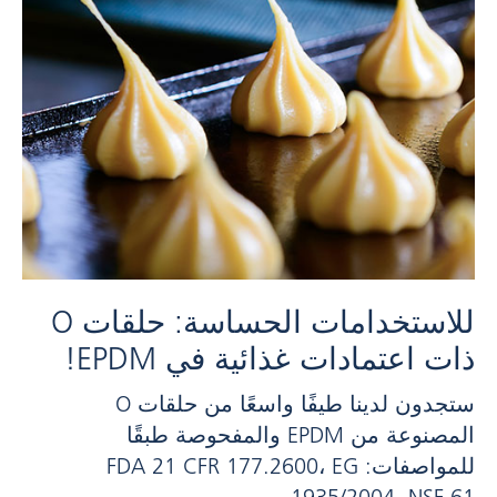
للاستخدامات الحساسة: حلقات O
ذات اعتمادات غذائية في EPDM!
ستجدون لدينا طيفًا واسعًا من حلقات O
المصنوعة من EPDM والمفحوصة طبقًا
للمواصفات: FDA 21 CFR 177.2600، EG
1935/2004، NSF 61.