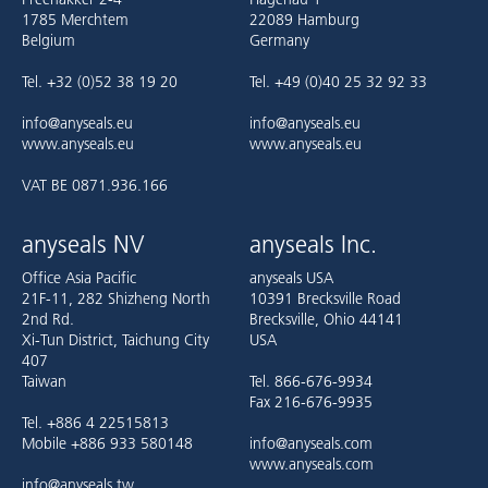
1785 Merchtem
22089 Hamburg
Belgium
Germany
Tel. +32 (0)52 38 19 20
Tel. +49 (0)40 25 32 92 33
info@anyseals.eu
info@anyseals.eu
www.anyseals.eu
www.anyseals.eu
VAT BE 0871.936.166
anyseals NV
anyseals Inc.
Office Asia Pacific
anyseals USA
21F-11, 282 Shizheng North
10391 Brecksville Road
2nd Rd.
Brecksville, Ohio 44141
Xi-Tun District, Taichung City
USA
407
Taiwan
Tel. 866-676-9934
Fax 216-676-9935
Tel. +886 4 22515813
Mobile +886 933 580148
info@anyseals.com
www.anyseals.com
info@anyseals.tw