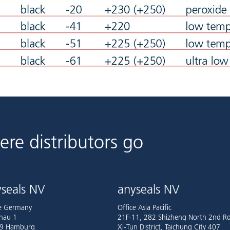
ere distributors go
seals NV
anyseals NV
ce Germany
Office Asia Pacific
nau 1
21F-11, 282 Shizheng North 2nd Rd
9 Hamburg
Xi-Tun District, Taichung City 407