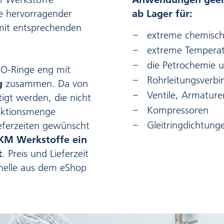
he hervorragender
ab Lager für:
 mit entsprechenden
extreme chemisch
extreme Temperat
die Petrochemie
 O-Ringe eng mit
Rohrleitungsverb
g
zusammen. Da von
Ventile, Armatur
igt werden, die nicht
Kompressoren
uktionsmenge
Gleitringdichtunge
eferzeiten gewünscht
FKM Werkstoffe ein
t
. Preis und Lieferzeit
nelle aus dem eShop