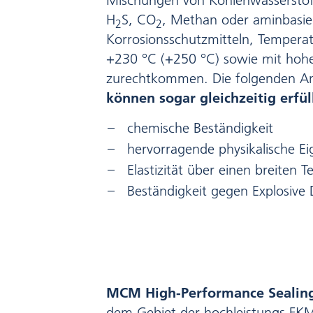
Mischungen von Kohlenwasserstof
H
S, CO
, Methan oder aminbasie
2
2
Korrosionsschutzmitteln, Temperat
+230 °C (+250 °C) sowie mit ho
zurechtkommen. Die folgenden A
können sogar gleichzeitig erfü
chemische Beständigkeit
hervorragende physikalische E
Elastizität über einen breiten 
Beständigkeit gegen Explosive
MCM High-Performance Sealin
dem Gebiet der hochleistungs FK