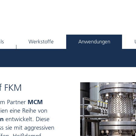
ls
Werkstoffe
Anwendungen
ff FKM
em Partner
MCM
lien eine Reihe von
en
entwickelt. Diese
s sie mit aggressiven