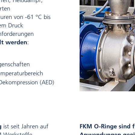
fen, Heißdampf,
rten
uren von -61 °C bis
hem Druck
nforderungen
llt werden
:
igenschaften
Temperaturbereich
 Dekompression (AED)
g
ist seit Jahren auf
FKM O-Ringe sind f
M Werkstoffe
Anwendungen geeig