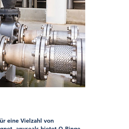
ür eine Vielzahl von
net. anyseals bietet O-Ringe