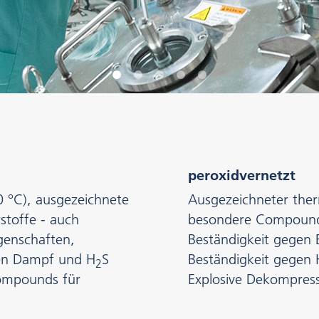
peroxidvernetzt
 °C), ausgezeichnete
Ausgezeichneter ther
stoffe - auch
besondere Compounds
igenschaften,
Beständigkeit gegen 
gen Dampf und H
S
Beständigkeit gegen 
2
Compounds für
Explosive Dekompress