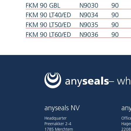
– wh
anyseals NV
any
Headquarter
Offi
Preenakker 2-4
Hage
1785 Merchtem
2208