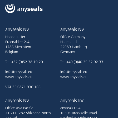
anyseals NV
anyseals NV
Headquarter
Office Germany
Preenakker 2-4
Hagenau 1
1785 Merchtem
22089 Hamburg
Belgium
Germany
Tel. +32 (0)52 38 19 20
Tel. +49 (0)40 25 32 92 33
info@anyseals.eu
info@anyseals.eu
www.anyseals.eu
www.anyseals.eu
VAT BE 0871.936.166
anyseals NV
anyseals Inc.
Office Asia Pacific
anyseals USA
21F-11, 282 Shizheng North
10391 Brecksville Road