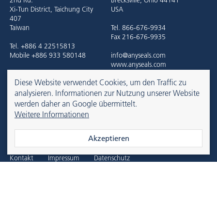
2nd Rd.
Brecksville, Ohio 44141
Xi-Tun District, Taichung City
USA
407
Taiwan
Tel. 866-676-9934
Fax 216-676-9935
Tel. +886 4 22515813
Mobile +886 933 580148
info@anyseals.com
www.anyseals.com
info@anyseals.tw
Diese Website verwendet Cookies, um den Traffic zu
www.anyseals.tw
analysieren. Informationen zur Nutzung unserer Website
werden daher an Google übermittelt.
Weitere Informationen
anyseals is an Angst+Pfister company. For more information, please
refer to the
Angst+Pfister website
.
Akzeptieren
Kontakt
Impressum
Datenschutz
© 2026 anyseals