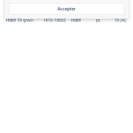
HNBR 70 black
1870-19001
HNBR
px
70 [A]
Accepter
HNBR 70 green
1870-19002
HNBR
px
70 [A]
HNBR 80 black
1880-19001
HNBR
px
80 [A]
HNBR 80 green
1880-19002
HNBR
px
80 [A]
HNBR 90 black
1890-19001
HNBR
px
90 [A]
HNBR 90 green
1890-19002
HNBR
px
90 [A]
HNBR 70 NERO
1870-10301
HNBR
px
70 [A]
1
2
3
Disponible sur demande pour d'autres produits.