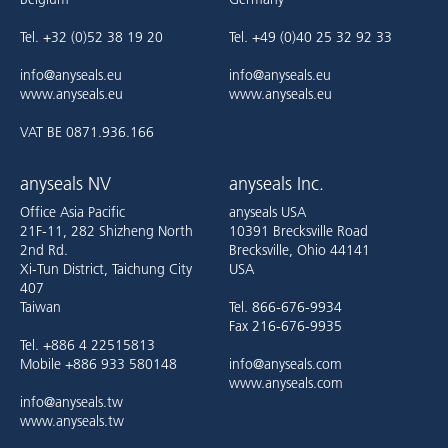
Tel. +32 (0)52 38 19 20
Tel. +49 (0)40 25 32 92 33
info@anyseals.eu
info@anyseals.eu
www.anyseals.eu
www.anyseals.eu
VAT BE 0871.936.166
anyseals NV
anyseals Inc.
Office Asia Pacific
anyseals USA
21F-11, 282 Shizheng North
10391 Brecksville Road
2nd Rd.
Brecksville, Ohio 44141
Xi-Tun District, Taichung City
USA
407
Taiwan
Tel. 866-676-9934
Fax 216-676-9935
Tel. +886 4 22515813
Mobile +886 933 580148
info@anyseals.com
www.anyseals.com
info@anyseals.tw
www.anyseals.tw