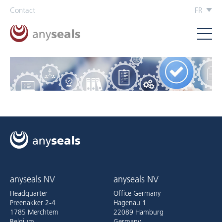
Contact
FR
anyseals NV
anyseals NV
Headquarter
Office Germany
Preenakker 2-4
Hagenau 1
1785 Merchtem
22089 Hamburg
Belgium
Germany