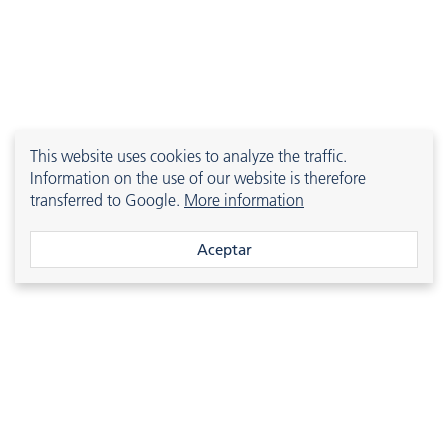
This website uses cookies to analyze the traffic.
Information on the use of our website is therefore
transferred to Google.
More information
®
evolast
N9EX
2190-10301
FFKM
90 [A]
Aceptar
®
evolast
N9LT
2190-10306
FFKM
90 [A]