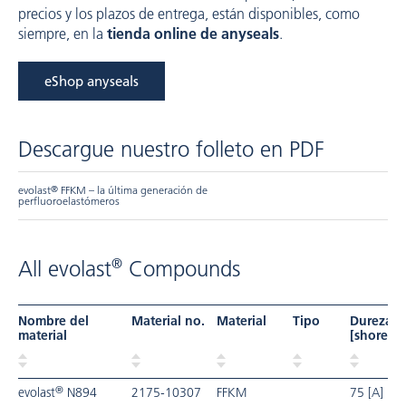
precios y los plazos de entrega, están disponibles, como
siempre, en la
tienda online de anyseals
.
eShop anyseals
Descargue nuestro folleto en PDF
evolast
®
FFKM – la última generación de
perfluoroelastómeros
®
All evolast
Compounds
Nombre del
Material no.
Material
Tipo
Dureza
material
[shore]
®
evolast
N894
2175-10307
FFKM
75 [A]