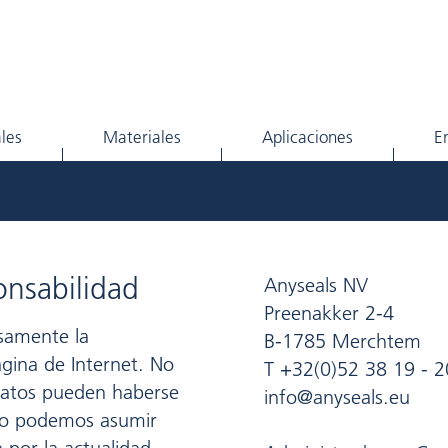
ales
Materiales
Aplicaciones
E
onsabilidad
Anyseals NV
Preenakker 2-4
samente la
B-1785 Merchtem
gina de Internet. No
T +32(0)52 38 19 - 2
 datos pueden haberse
info@anyseals.eu
o no podemos asumir