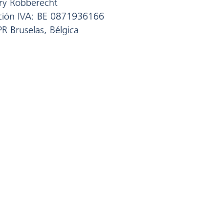
ry Robberecht
ación IVA: BE 0871936166
PR Bruselas, Bélgica