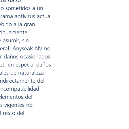
Los datos
do sometidos a un
rama antivirus actual
bido a la gran
ntinuamente
 asumir, sin
eral. Anyseals NV no
r daños ocasionados
et, en especial daños
ales de naturaleza
indirectamente del
 incompatibilidad
 elementos del
es vigentes no
l resto del