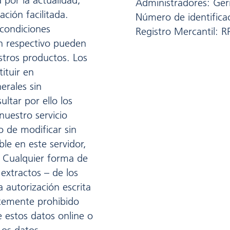
 por la actualidad,
Administradores: Ger
ación facilitada.
Número de identific
condiciones
Registro Mercantil: R
ón respectivo pueden
estros productos. Los
ituir en
erales sin
tar por ello los
nuestro servicio
o de modificar sin
ble en este servidor,
 Cualquier forma de
 extractos – de los
 autorización escrita
temente prohibido
 estos datos online o