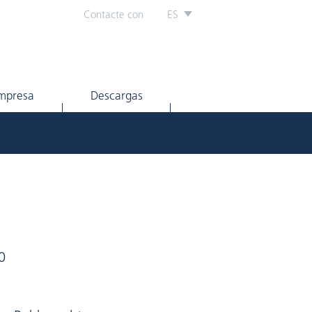
Contacte con
ES
mpresa
Descargas
0