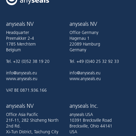
anyseals NV
anyseals NV
Headquarter
Office Germany
Preenakker 2-4
Hagenau 1
1785 Merchtem
22089 Hamburg
Belgium
Germany
Tel. +32 (0)52 38 19 20
Tel. +49 (0)40 25 32 92 33
info@anyseals.eu
info@anyseals.eu
www.anyseals.eu
www.anyseals.eu
VAT BE 0871.936.166
anyseals NV
anyseals Inc.
Office Asia Pacific
anyseals USA
21F-11, 282 Shizheng North
10391 Brecksville Road
2nd Rd.
Brecksville, Ohio 44141
Xi-Tun District, Taichung City
USA