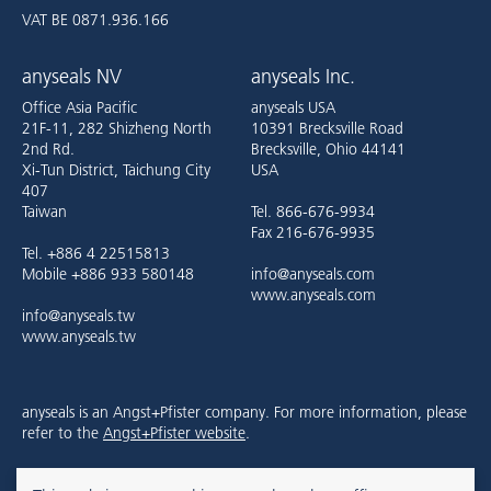
VAT BE 0871.936.166
anyseals NV
anyseals Inc.
Office Asia Pacific
anyseals USA
21F-11, 282 Shizheng North
10391 Brecksville Road
2nd Rd.
Brecksville, Ohio 44141
Xi-Tun District, Taichung City
USA
407
Taiwan
Tel. 866-676-9934
Fax 216-676-9935
Tel. +886 4 22515813
Mobile +886 933 580148
info@anyseals.com
www.anyseals.com
info@anyseals.tw
www.anyseals.tw
anyseals is an Angst+Pfister company. For more information, please
refer to the
Angst+Pfister website
.