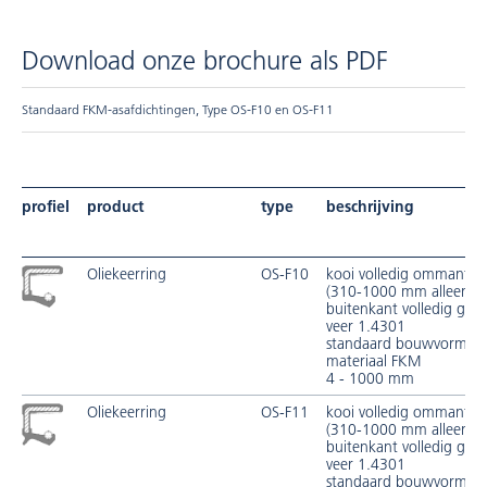
Download onze brochure als PDF
Standaard FKM-asafdichtingen, Type OS-F10 en OS-F11
profiel
product
type
beschrijving
Oliekeerring
OS-F10
kooi volledig ommantel
(310-1000 mm alleen a
buitenkant volledig geco
veer 1.4301
standaard bouwvorm vo
materiaal FKM
4 - 1000 mm
Oliekeerring
OS-F11
kooi volledig ommantel
(310-1000 mm alleen a
buitenkant volledig geco
veer 1.4301
standaard bouwvorm m