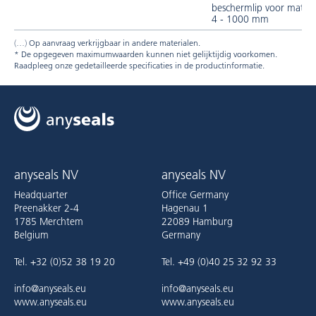
beschermlip voor mater
4 - 1000 mm
Op aanvraag verkrijgbaar in andere materialen.
* De opgegeven maximumwaarden kunnen niet gelijktijdig voorkomen.
Raadpleeg onze gedetailleerde specificaties in de productinformatie.
anyseals NV
anyseals NV
Headquarter
Office Germany
Preenakker 2-4
Hagenau 1
1785 Merchtem
22089 Hamburg
Belgium
Germany
Tel. +32 (0)52 38 19 20
Tel. +49 (0)40 25 32 92 33
info@anyseals.eu
info@anyseals.eu
www.anyseals.eu
www.anyseals.eu