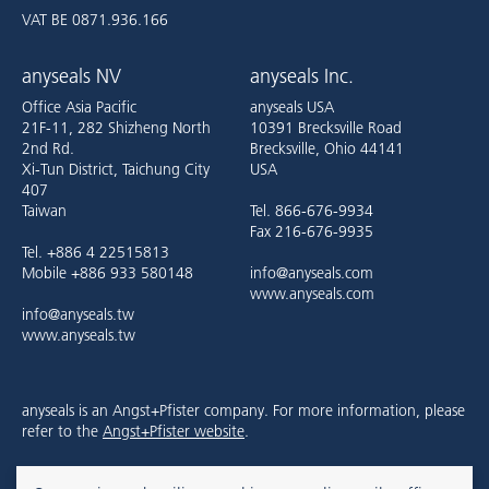
VAT BE 0871.936.166
anyseals NV
anyseals Inc.
Office Asia Pacific
anyseals USA
21F-11, 282 Shizheng North
10391 Brecksville Road
2nd Rd.
Brecksville, Ohio 44141
Xi-Tun District, Taichung City
USA
407
Taiwan
Tel. 866-676-9934
Fax 216-676-9935
Tel. +886 4 22515813
Mobile +886 933 580148
info@anyseals.com
www.anyseals.com
info@anyseals.tw
www.anyseals.tw
anyseals is an Angst+Pfister company. For more information, please
refer to the
Angst+Pfister website
.