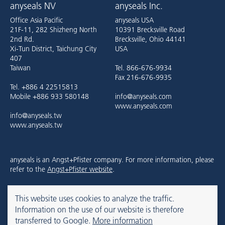
anyseals NV
anyseals Inc.
Office Asia Pacific
anyseals USA
21F-11, 282 Shizheng North
10391 Brecksville Road
2nd Rd.
Brecksville, Ohio 44141
Xi-Tun District, Taichung City
USA
407
Taiwan
Tel. 866-676-9934
Fax 216-676-9935
Tel. +886 4 22515813
Mobile +886 933 580148
info@anyseals.com
www.anyseals.com
info@anyseals.tw
www.anyseals.tw
anyseals is an Angst+Pfister company. For more information, please
refer to the
Angst+Pfister website
.
This website uses cookies to analyze the traffic.
İletişim
Künye
Veri koruma
Information on the use of our website is therefore
transferred to Google.
More information