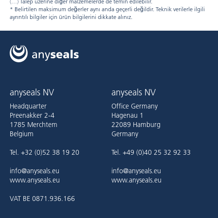
Talep üzerine diğer malzemelerde de temin edilebilir.
* Belirtilen maksimum değerler aynı anda geçerli değildir. Teknik verilerle ilgili
ayrıntılı bilgiler için ürün bilgilerini dikkate alınız.
anyseals NV
anyseals NV
Headquarter
Office Germany
Preenakker 2-4
Hagenau 1
1785 Merchtem
22089 Hamburg
Belgium
Germany
Tel. +32 (0)52 38 19 20
Tel. +49 (0)40 25 32 92 33
info@anyseals.eu
info@anyseals.eu
www.anyseals.eu
www.anyseals.eu
VAT BE 0871.936.166