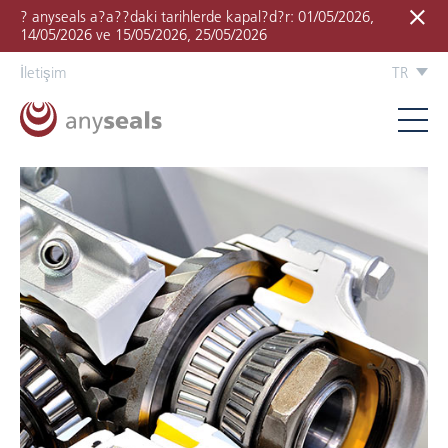
? anyseals a?a??daki tarihlerde kapal?d?r: 01/05/2026,
14/05/2026 ve 15/05/2026, 25/05/2026
İletişim
TR