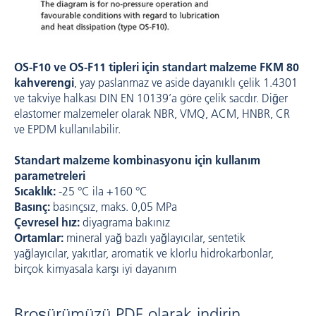
OS-F10 ve OS-F11 tipleri için standart malzeme FKM 80
kahverengi
, yay paslanmaz ve aside dayanıklı çelik 1.4301
ve takviye halkası DIN EN 10139’a göre çelik sacdır. Diğer
elastomer malzemeler olarak NBR, VMQ, ACM, HNBR, CR
ve EPDM kullanılabilir.
Standart malzeme kombinasyonu için kullanım
parametreleri
Sıcaklık:
-25 °C ila +160 °C
Basınç:
basınçsız, maks. 0,05 MPa
Çevresel hız:
diyagrama bakınız
Ortamlar:
mineral yağ bazlı yağlayıcılar, sentetik
yağlayıcılar, yakıtlar, aromatik ve klorlu hidrokarbonlar,
birçok kimyasala karşı iyi dayanım
Broşürümüzü PDF olarak indirin